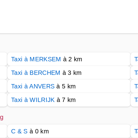
Taxi à MERKSEM
à 2 km
T
Taxi à BERCHEM
à 3 km
T
Taxi à ANVERS
à 5 km
T
Taxi à WILRIJK
à 7 km
T
ng
C & S
à 0 km
T