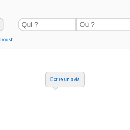
oroush
Ecrire un avis