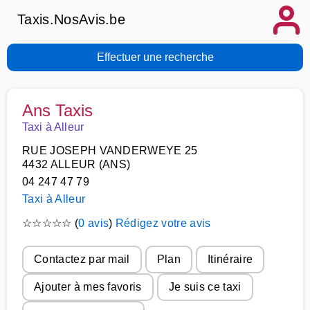
Taxis.NosAvis.be
Effectuer une recherche
Ans Taxis
Taxi à Alleur
RUE JOSEPH VANDERWEYE 25
4432 ALLEUR (ANS)
04 247 47 79
Taxi à Alleur
☆
☆
☆
☆
☆
(
0 avis
)
Rédigez votre avis
Contactez par mail
Plan
Itinéraire
Ajouter à mes favoris
Je suis ce taxi