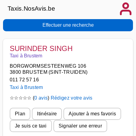
Taxis.NosAvis.be
Effectuer une recherche
SURINDER SINGH
Taxi à Brustem
BORGWORMSESTEENWEG 106
3800 BRUSTEM (SINT-TRUIDEN)
011 72 57 16
Taxi à Brustem
☆
☆
☆
☆
☆
(
0 avis
)
Rédigez votre avis
Plan
Itinéraire
Ajouter à mes favoris
Je suis ce taxi
Signaler une erreur