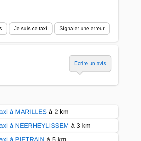
s
Je suis ce taxi
Signaler une erreur
Ecrire un avis
axi à MARILLES
à 2 km
axi à NEERHEYLISSEM
à 3 km
axi à PIETRAIN
à 5 km