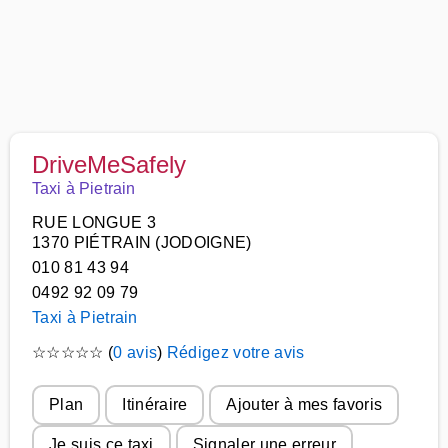
DriveMeSafely
Taxi à Pietrain
RUE LONGUE 3
1370 PIÉTRAIN (JODOIGNE)
010 81 43 94
0492 92 09 79
Taxi à Pietrain
☆
☆
☆
☆
☆
(
0 avis
)
Rédigez votre avis
Plan
Itinéraire
Ajouter à mes favoris
Je suis ce taxi
Signaler une erreur