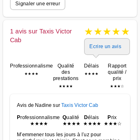
Signaler une erreur
★
★
★
★
★
1 avis sur Taxis Victor
Cab
Ecrire un avis
Professionnalisme
Qualité
Délais
Rapport
des
qualité /
★
★
★
★
★
★
★
★
prestations
prix
★
★
★
★
★
★
★
☆
Avis de Nadine sur
Taxis Victor Cab
P
rofessionnalisme
Q
ualité
D
élais
P
rix
★
★
★
★
★
★
★
★
★
★
★
★
★
★
★
☆
M'emmener tous les jours à l'uz pour