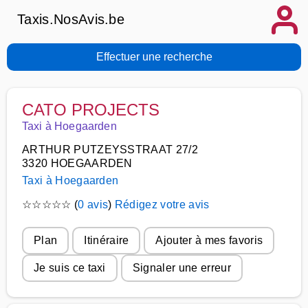
Taxis.NosAvis.be
Effectuer une recherche
CATO PROJECTS
Taxi à Hoegaarden
ARTHUR PUTZEYSSTRAAT 27/2
3320 HOEGAARDEN
Taxi à Hoegaarden
☆
☆
☆
☆
☆
(
0 avis
)
Rédigez votre avis
Plan
Itinéraire
Ajouter à mes favoris
Je suis ce taxi
Signaler une erreur