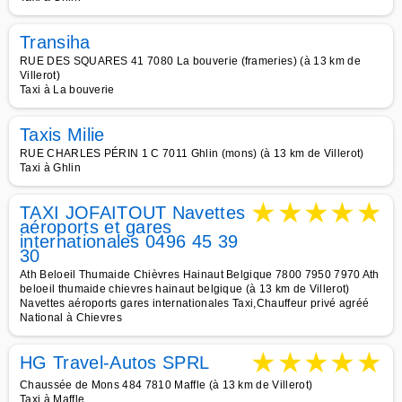
Transiha
RUE DES SQUARES 41 7080 La bouverie (frameries) (à 13 km de
Villerot)
Taxi à La bouverie
Taxis Milie
RUE CHARLES PÉRIN 1 C 7011 Ghlin (mons) (à 13 km de Villerot)
Taxi à Ghlin
★
★
★
★
★
TAXI JOFAITOUT Navettes
aéroports et gares
internationales 0496 45 39
30
Ath Beloeil Thumaide Chièvres Hainaut Belgique 7800 7950 7970 Ath
beloeil thumaide chievres hainaut belgique (à 13 km de Villerot)
Navettes aéroports gares internationales Taxi,Chauffeur privé agréé
National à Chievres
★
★
★
★
★
HG Travel-Autos SPRL
Chaussée de Mons 484 7810 Maffle (à 13 km de Villerot)
Taxi à Maffle