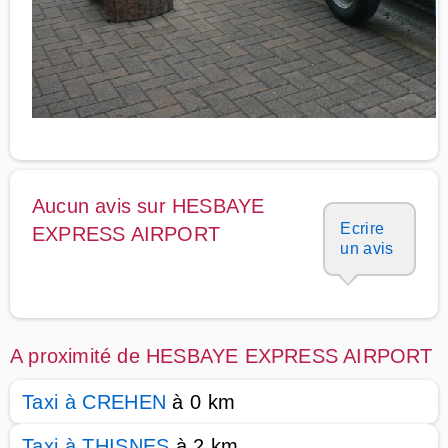
Aucun avis sur HESBAYE
Ecrire
EXPRESS AIRPORT
un avis
A proximité de HESBAYE EXPRESS AIRPORT
Taxi à CREHEN
à 0 km
Taxi à THISNES
à 2 km