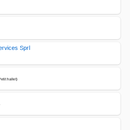
ervices Sprl
it hallet)
)