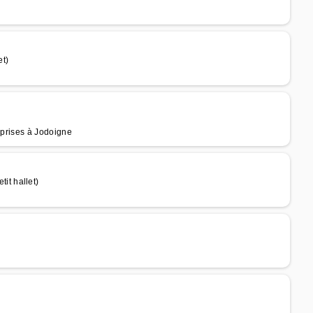
et)
eprises à Jodoigne
t hallet)