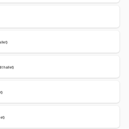
llet)
 hallet)
t)
et)