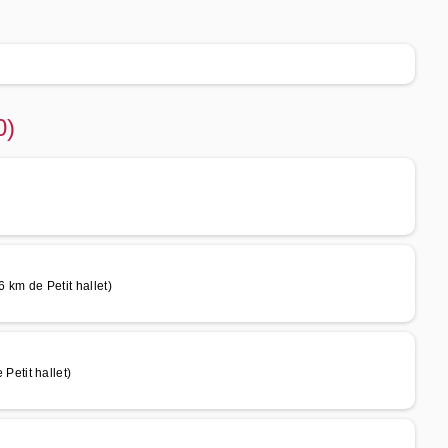
0)
m de Petit hallet)
etit hallet)