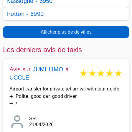
Nassogne - 6950
Hotton - 6990
Afficher plus de de villes
Les derniers avis de taxis
Avis sur
JUMI LIMO
à
★
★
★
★
★
UCCLE
Airport transfer for private jet arrival with tour guide
➕ Polite, good car, good driver
➖ /
SR
21/04/2026