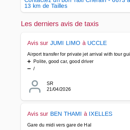
Contactez un bon Taxi Cherain - 6673 
13 km de Tailles
Les derniers avis de taxis
Avis sur
JUMI LIMO
à
UCCLE
Airport transfer for private jet arrival with tour gu
➕ Polite, good car, good driver
➖ /
SR
21/04/2026
Avis sur
BEN THAMI
à
IXELLES
Gare du midi vers gare de Hal