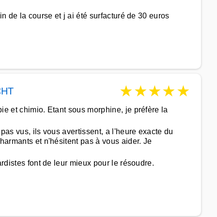
n de la course et j ai été surfacturé de 30 euros
★
★
★
★
★
CHT
ie et chimio. Etant sous morphine, je préfère la
pas vus, ils vous avertissent, a l'heure exacte du
charmants et n'hésitent pas à vous aider. Je
ardistes font de leur mieux pour le résoudre.