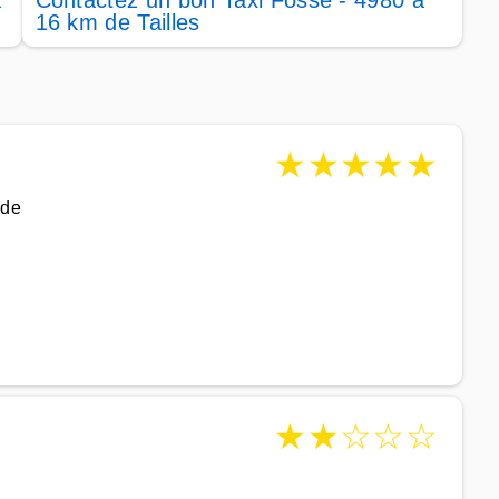
à
Contactez un bon Taxi Fosse - 4980 à
16 km de Tailles
★
★
★
★
★
ide
★
★
☆
☆
☆