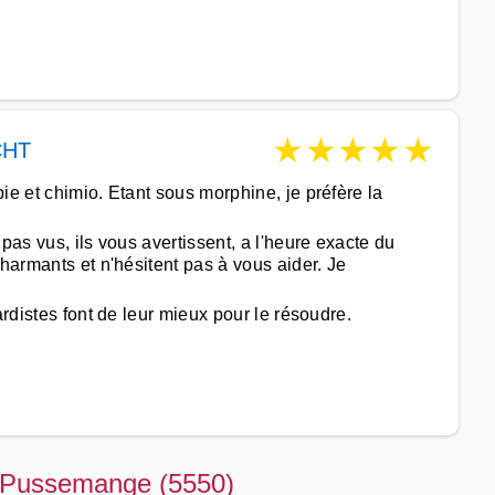
★
★
★
★
★
CHT
ie et chimio. Etant sous morphine, je préfère la
pas vus, ils vous avertissent, a l'heure exacte du
charmants et n'hésitent pas à vous aider. Je
ardistes font de leur mieux pour le résoudre.
 à Pussemange (5550)