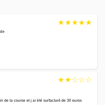
★
★
★
★
★
ide
★
★
☆
☆
☆
n de la course et j ai été surfacturé de 30 euros