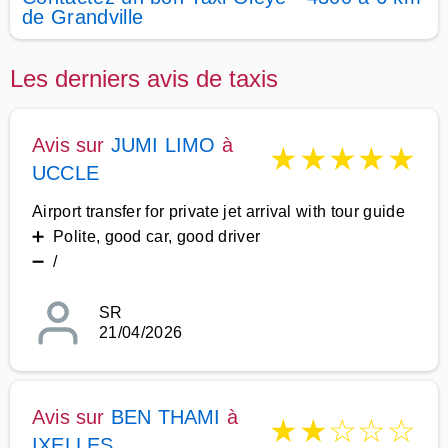
de Grandville
Les derniers avis de taxis
Avis sur
JUMI LIMO
à
★
★
★
★
★
UCCLE
Airport transfer for private jet arrival with tour guide
➕ Polite, good car, good driver
➖ /
SR
21/04/2026
Avis sur
BEN THAMI
à
★
★
☆
☆
☆
IXELLES