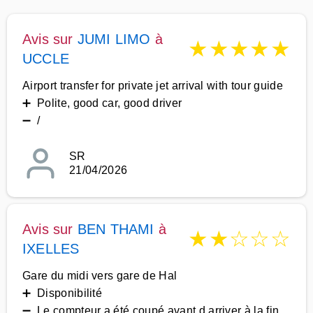
Avis sur
JUMI LIMO
à
★
★
★
★
★
UCCLE
Airport transfer for private jet arrival with tour guide
➕ Polite, good car, good driver
➖ /
SR
21/04/2026
Avis sur
BEN THAMI
à
★
★
☆
☆
☆
IXELLES
Gare du midi vers gare de Hal
➕ Disponibilité
➖ Le compteur a été coupé avant d arriver à la fin